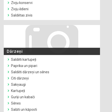
Zivju konservi
Zivju ēdieni
Saldētas zivis
Dārzeņi
Saldēti kartupeļi
Paprika un pipari
Saldēti dārzeņi un sēnes
Citi dārzeņi
Sakņaugi
Kartupeļi
Gurķi un kabači
Sēnes
Salāti un kāposti