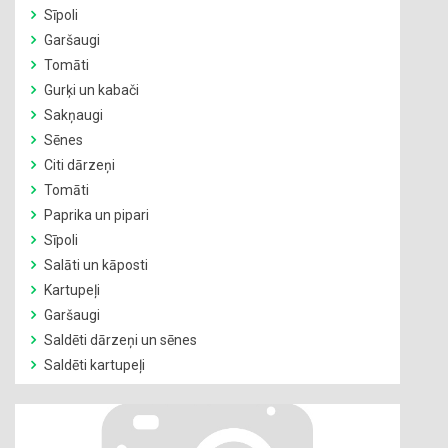
Sīpoli
Garšaugi
Tomāti
Gurķi un kabači
Sakņaugi
Sēnes
Citi dārzeņi
Tomāti
Paprika un pipari
Sīpoli
Salāti un kāposti
Kartupeļi
Garšaugi
Saldēti dārzeņi un sēnes
Saldēti kartupeļi