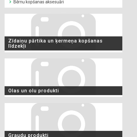
Bērnu kopšanas aksesuāri
Zīdaiņu pārtika un ķermeņa kopšanas
līdzekļi
Olas un olu produkti
Graudu produkti