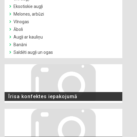
Eksotiskie augļi
Melones, arbūzi
Vīnogas
Āboli
Augļi ar kauliņu
Banāni
Saldēti augļi un ogas
Īrisa konfektes iepakojumā