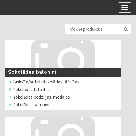
Toggl
navig
Šokolādes batoniņi
Biskvīta/vafeļu šokolādes tāfelītes
šokolādes tāfelītes
šokolādes podziņas, medaļas
šokolādes batoniņi