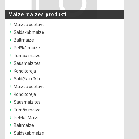
Maize maizes produkti
Maizes ceptuve
Saldskābmaize
Baltmaize
Pelēkā maize
Tumša maize
Sausmaizītes
Konditoreja
Saldēta mīkla
Maizes ceptuve
Konditoreja
Sausmaizītes
Tumša maize
Pelēkā Maize
Baltmaize
Saldskābmaize