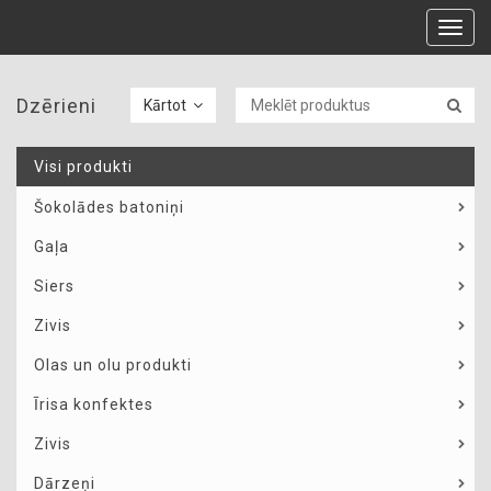
Toggl
navig
Dzērieni
Kārtot
Visi produkti
Šokolādes batoniņi
Gaļa
Siers
Zivis
Olas un olu produkti
Īrisa konfektes
Zivis
Dārzeņi