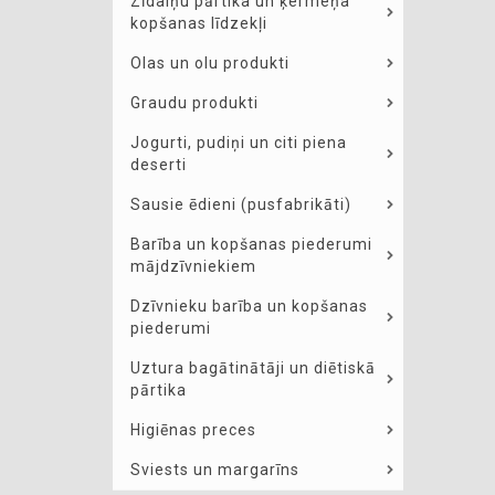
Zīdaiņu pārtika un ķermeņa
kopšanas līdzekļi
Olas un olu produkti
Graudu produkti
Jogurti, pudiņi un citi piena
deserti
Sausie ēdieni (pusfabrikāti)
Barība un kopšanas piederumi
mājdzīvniekiem
Dzīvnieku barība un kopšanas
piederumi
Uztura bagātinātāji un diētiskā
pārtika
Higiēnas preces
Sviests un margarīns