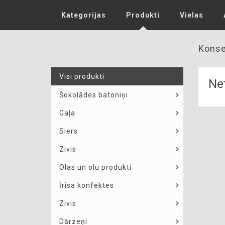
Kategorijas
Produkti
Vielas
Konse
Visi produkti
Net
Šokolādes batoniņi
Gaļa
Siers
Zivis
Olas un olu produkti
Īrisa konfektes
Zivis
Dārzeņi