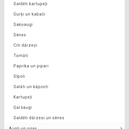
Saldēti kartupeļi
Gurķi un kabači
Sakņaugi
Sēnes
Citi dārzeņi
Tomāti
Paprika un pipari
Sīpoli
Salāti un kāposti
Kartupeļi
Garšaugi
Saldēti dārzeņi un sēnes
Augļi un ogas