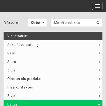
Toggl
navig
Dārzeņi
Kārtot
Visi produkti
Šokolādes batoniņi
Gaļa
Siers
Zivis
Olas un olu produkti
Īrisa konfektes
Zivis
Dārzeņi