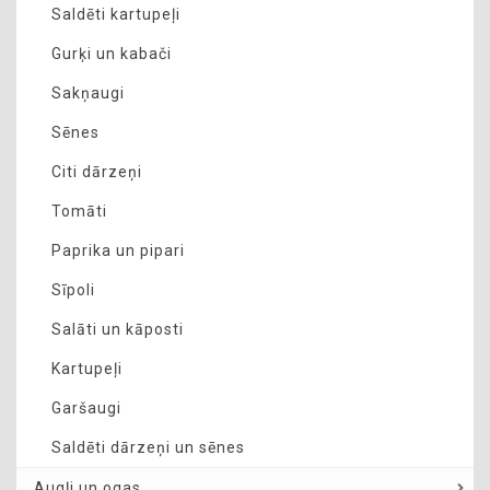
Saldēti kartupeļi
Gurķi un kabači
Sakņaugi
Sēnes
Citi dārzeņi
Tomāti
Paprika un pipari
Sīpoli
Salāti un kāposti
Kartupeļi
Garšaugi
Saldēti dārzeņi un sēnes
Augļi un ogas