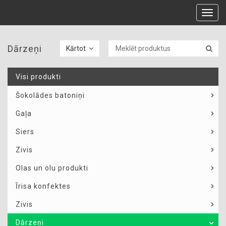
Toggl
navig
Dārzeņi
Kārtot
Visi produkti
Šokolādes batoniņi
Gaļa
Siers
Zivis
Olas un olu produkti
Īrisa konfektes
Zivis
Dārzeņi