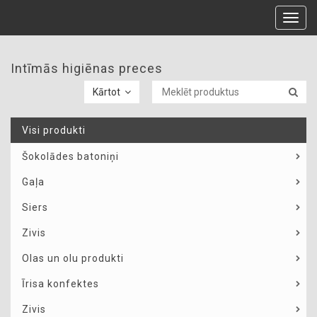
Toggl
navig
Intīmās higiēnas preces
Kārtot
Visi produkti
Šokolādes batoniņi
Gaļa
Siers
Zivis
Olas un olu produkti
Īrisa konfektes
Zivis