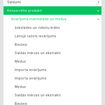
Saldumi
Konservētie produkti
Ievarījums,marmelāde un medus
šokolādes un riekstu krēmi
Latvijā ražots ievārījums
Biezeņi
Saldās mērces un ekstrakti
Medus
Importa ievārījums
Importa ievārījums
Medus
Saldās mērces un ekstrakti
Biezeņi