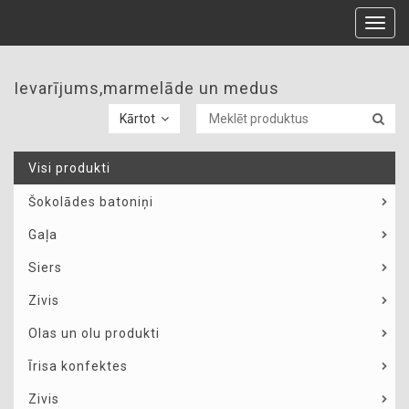
Toggl
navig
Ievarījums,marmelāde un medus
Kārtot
Visi produkti
Šokolādes batoniņi
Gaļa
Siers
Zivis
Olas un olu produkti
Īrisa konfektes
Zivis