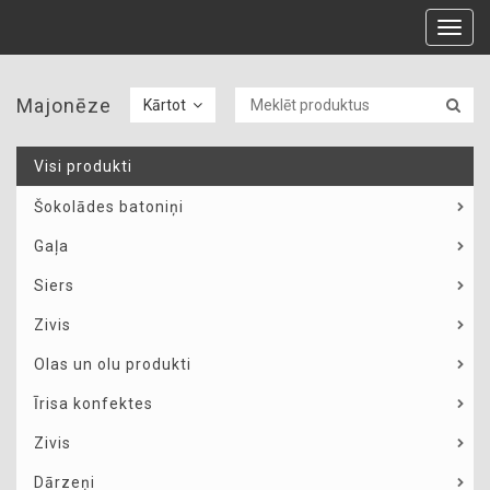
Toggl
navig
Majonēze
Kārtot
Visi produkti
Šokolādes batoniņi
Gaļa
Siers
Zivis
Olas un olu produkti
Īrisa konfektes
Zivis
Dārzeņi