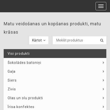
Toggl
navig
Matu veidošanas un kopšanas produkti, matu
krāsas
Kārtot
Visi produkti
Šokolādes batoniņi
Gaļa
Siers
Zivis
Olas un olu produkti
Īrisa konfektes