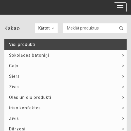
Toggl
navig
Kakao
Kārtot
Visi produkti
Šokolādes batoniņi
Gaļa
Siers
Zivis
Olas un olu produkti
Īrisa konfektes
Zivis
Dārzeņi