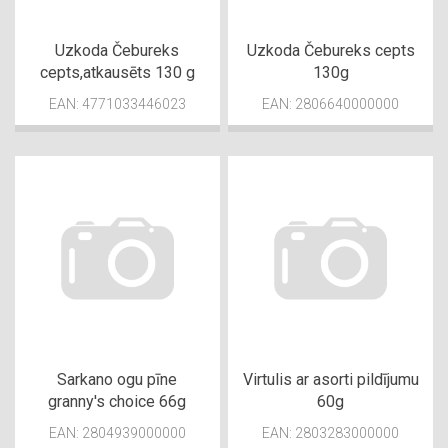
Uzkoda Čebureks
Uzkoda Čebureks cepts
cepts,atkausēts 130 g
130g
EAN: 4771033446023
EAN: 2806640000000
Sarkano ogu pīne
Virtulis ar asorti pildījumu
granny's choice 66g
60g
EAN: 2804939000000
EAN: 2803283000000