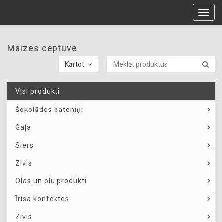
Toggl
navig
Maizes ceptuve
Kārtot
Visi produkti
Šokolādes batoniņi
Gaļa
Siers
Zivis
Olas un olu produkti
Īrisa konfektes
Zivis