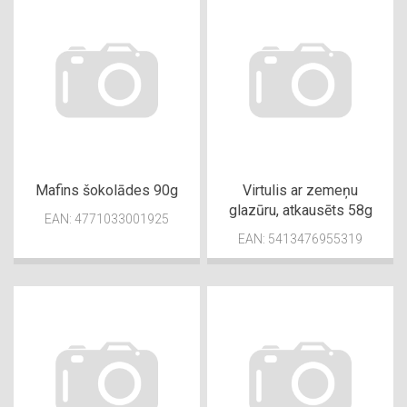
Mafins šokolādes 90g
Virtulis ar zemeņu
glazūru, atkausēts 58g
EAN: 4771033001925
EAN: 5413476955319