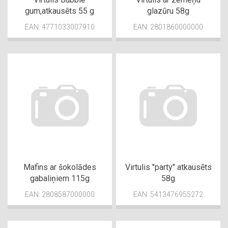
gum,atkausēts 55 g
glazūru 58g
EAN: 4771033007910
EAN: 2801860000000
Mafins ar šokolādes
Virtulis "party" atkausēts
gabaliņiem 115g
58g
EAN: 2808587000000
EAN: 5413476955272