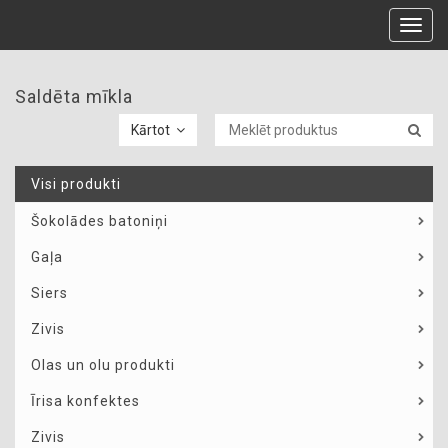
Toggl
navig
Saldēta mīkla
Kārtot
Visi produkti
Šokolādes batoniņi
Gaļa
Siers
Zivis
Olas un olu produkti
Īrisa konfektes
Zivis