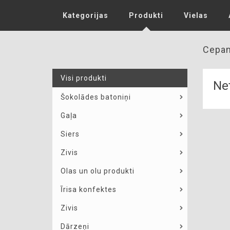
Kategorijas
Produkti
Vielas
Cepam
Visi produkti
Net
Šokolādes batoniņi
Gaļa
Siers
Zivis
Olas un olu produkti
Īrisa konfektes
Zivis
Dārzeņi