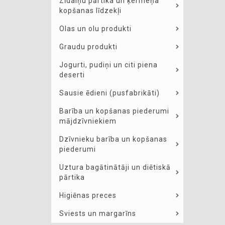
Zīdaiņu pārtika un ķermeņa
kopšanas līdzekļi
Olas un olu produkti
Graudu produkti
Jogurti, pudiņi un citi piena
deserti
Sausie ēdieni (pusfabrikāti)
Barība un kopšanas piederumi
mājdzīvniekiem
Dzīvnieku barība un kopšanas
piederumi
Uztura bagātinātāji un diētiskā
pārtika
Higiēnas preces
Sviests un margarīns