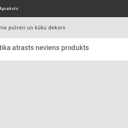
Apraksts
ie pulveri un kūku dekors
ika atrasts neviens produkts