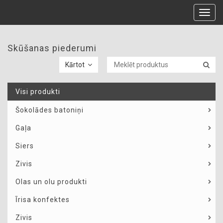
Toggl
navig
Skūšanas piederumi
Kārtot
Visi produkti
Šokolādes batoniņi
Gaļa
Siers
Zivis
Olas un olu produkti
Īrisa konfektes
Zivis