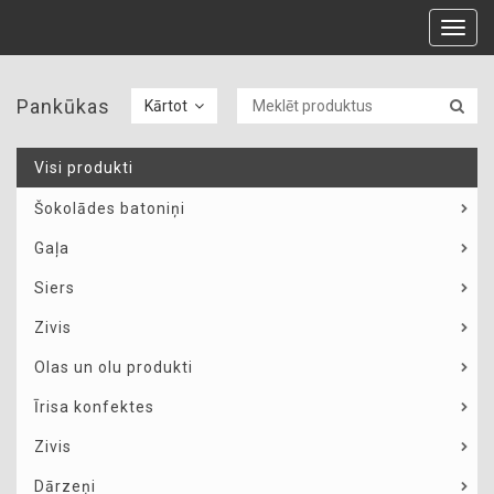
Toggl
navig
Pankūkas
Kārtot
Visi produkti
Šokolādes batoniņi
Gaļa
Siers
Zivis
Olas un olu produkti
Īrisa konfektes
Zivis
Dārzeņi