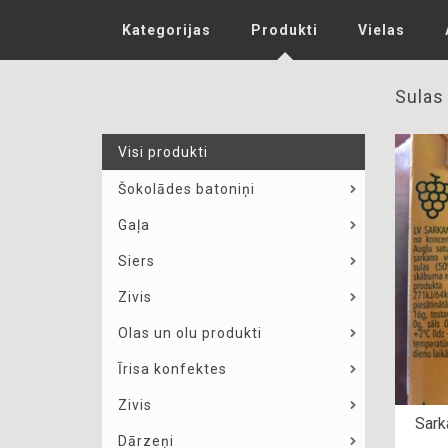
Kategorijas
Produkti
Vielas
Sulas
Visi produkti
Šokolādes batoniņi
Gaļa
Siers
Zivis
Olas un olu produkti
Īrisa konfektes
Zivis
Sark
Dārzeņi