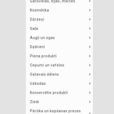
Garšvielas, eļļas, mērces
Kosmētika
Dārzeņi
Gaļa
Augļi un ogas
Dzērieni
Piena produkti
Cepumi un vafeles
Gatavais ēdiens
Uzkodas
Konservētie produkti
Ziedi
Pārtika un kopšanas preces