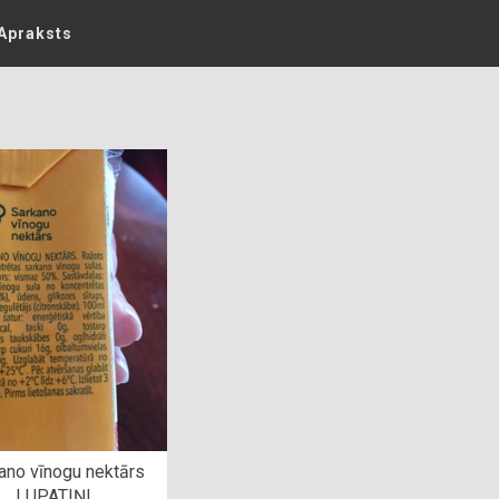
Apraksts
ano vīnogu nektārs
LUPATIŅI