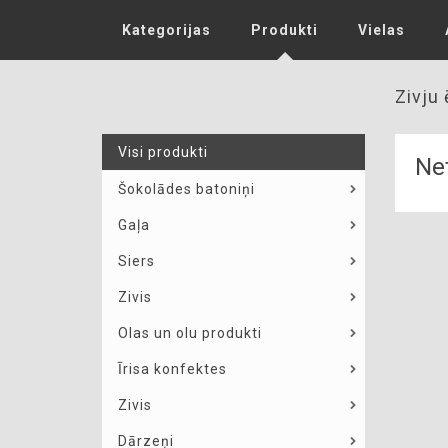
Kategorijas
Produkti
Vielas
Zivju 
Visi produkti
Net
Šokolādes batoniņi
Gaļa
Siers
Zivis
Olas un olu produkti
Īrisa konfektes
Zivis
Dārzeņi