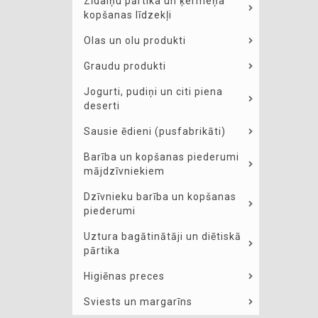
Zīdaiņu pārtika un ķermeņa
kopšanas līdzekļi
Olas un olu produkti
Graudu produkti
Jogurti, pudiņi un citi piena
deserti
Sausie ēdieni (pusfabrikāti)
Barība un kopšanas piederumi
mājdzīvniekiem
Dzīvnieku barība un kopšanas
piederumi
Uztura bagātinātāji un diētiskā
pārtika
Higiēnas preces
Sviests un margarīns