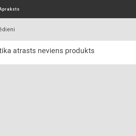
Apraksts
ēdieni
ika atrasts neviens produkts