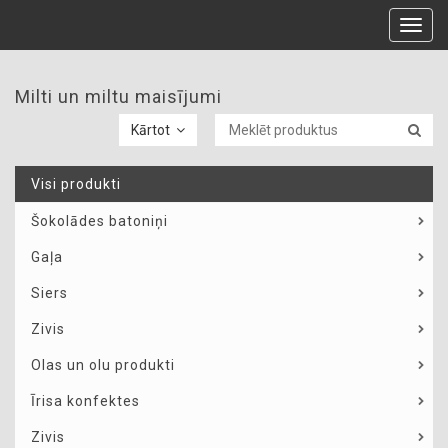
Toggl
navig
Milti un miltu maisījumi
Kārtot
Visi produkti
Šokolādes batoniņi
Gaļa
Siers
Zivis
Olas un olu produkti
Īrisa konfektes
Zivis