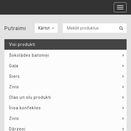
Toggl
navig
Putraimi
Kārtot
Visi produkti
Šokolādes batoniņi
Gaļa
Siers
Zivis
Olas un olu produkti
Īrisa konfektes
Zivis
Dārzeņi