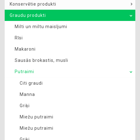
Konservētie produkti
Graudu produkti
Milti un miltu maisījumi
Rīsi
Makaroni
Sausās brokastis, musli
Putraimi
Citi graudi
Manna
Griķi
Miežu putraimi
Miežu putraimi
Griķi