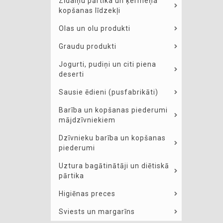
Zīdaiņu pārtika un ķermeņa
kopšanas līdzekļi
Olas un olu produkti
Graudu produkti
Jogurti, pudiņi un citi piena
deserti
Sausie ēdieni (pusfabrikāti)
Barība un kopšanas piederumi
mājdzīvniekiem
Dzīvnieku barība un kopšanas
piederumi
Uztura bagātinātāji un diētiskā
pārtika
Higiēnas preces
Sviests un margarīns