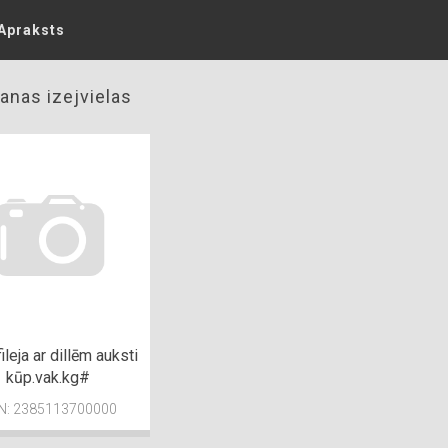
Apraksts
anas izejvielas
ileja ar dillēm auksti
kūp.vak.kg#
N: 2385113700000