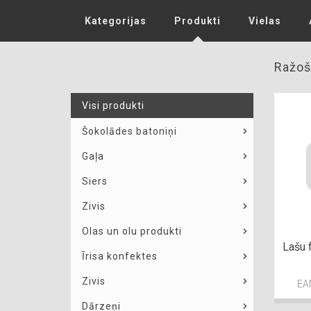
Kategorijas
Produkti
Vielas
Ražoš
Visi produkti
Šokolādes batoniņi
Gaļa
Siers
Zivis
Olas un olu produkti
Lašu f
Īrisa konfektes
Zivis
EA
Dārzeņi