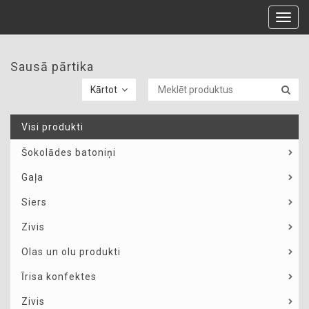
Toggl
navig
Sausā pārtika
Kārtot
Visi produkti
Šokolādes batoniņi
Gaļa
Siers
Zivis
Olas un olu produkti
Īrisa konfektes
Zivis