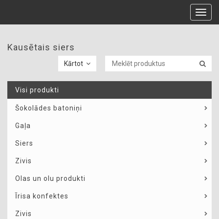
Toggl
navig
Kausētais siers
Kārtot
Visi produkti
Šokolādes batoniņi
Gaļa
Siers
Zivis
Olas un olu produkti
Īrisa konfektes
Zivis