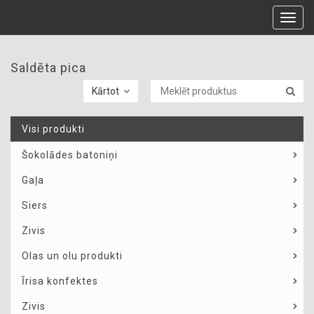
Toggl
navig
Saldēta pica
Kārtot
Visi produkti
Šokolādes batoniņi
Gaļa
Siers
Zivis
Olas un olu produkti
Īrisa konfektes
Zivis