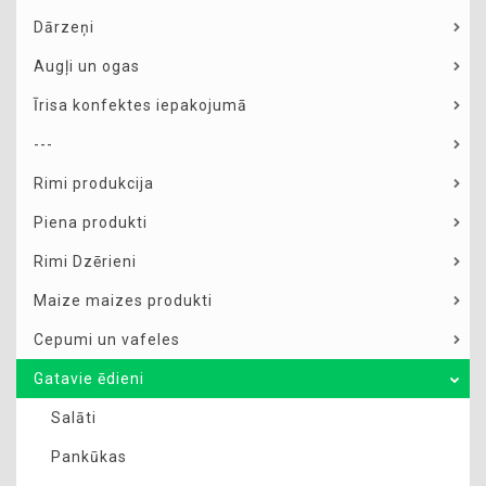
Dārzeņi
Augļi un ogas
Īrisa konfektes iepakojumā
---
Rimi produkcija
Piena produkti
Rimi Dzērieni
Maize maizes produkti
Cepumi un vafeles
Gatavie ēdieni
Salāti
Pankūkas