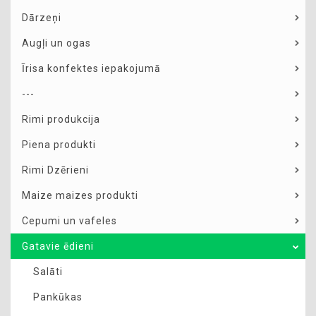
Dārzeņi
Augļi un ogas
Īrisa konfektes iepakojumā
---
Rimi produkcija
Piena produkti
Rimi Dzērieni
Maize maizes produkti
Cepumi un vafeles
Gatavie ēdieni
Salāti
Pankūkas