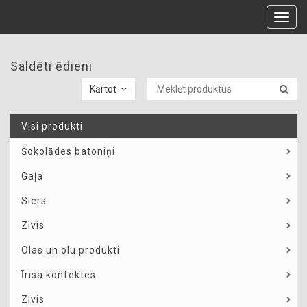
Toggl
navig
Saldēti ēdieni
Kārtot
Visi produkti
Šokolādes batoniņi
Gaļa
Siers
Zivis
Olas un olu produkti
Īrisa konfektes
Zivis