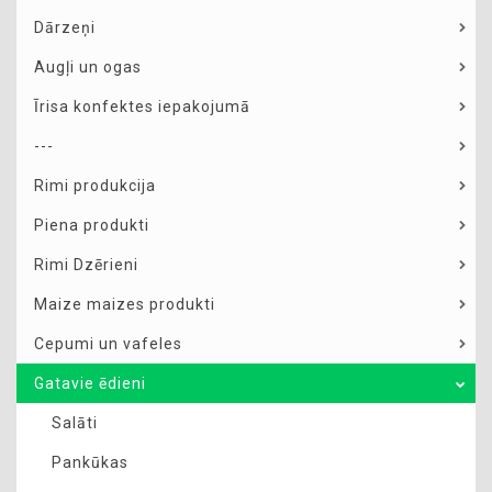
Dārzeņi
Augļi un ogas
Īrisa konfektes iepakojumā
---
Rimi produkcija
Piena produkti
Rimi Dzērieni
Maize maizes produkti
Cepumi un vafeles
Gatavie ēdieni
Salāti
Pankūkas