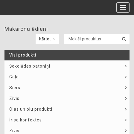
Toggl
navig
Makaronu ēdieni
Kārtot
Visi produkti
Šokolādes batoniņi
Gaļa
Siers
Zivis
Olas un olu produkti
Īrisa konfektes
Zivis