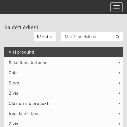
Toggl
navig
Saldēti ēdieni
Kārtot
Visi produkti
Šokolādes batoniņi
Gaļa
Siers
Zivis
Olas un olu produkti
Īrisa konfektes
Zivis