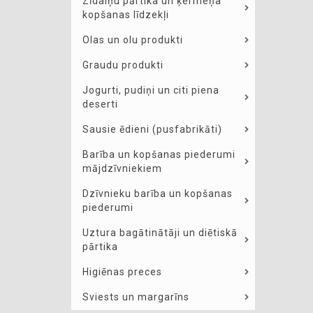
Zīdaiņu pārtika un ķermeņa
kopšanas līdzekļi
Olas un olu produkti
Graudu produkti
Jogurti, pudiņi un citi piena
deserti
Sausie ēdieni (pusfabrikāti)
Barība un kopšanas piederumi
mājdzīvniekiem
Dzīvnieku barība un kopšanas
piederumi
Uztura bagātinātāji un diētiskā
pārtika
Higiēnas preces
Sviests un margarīns