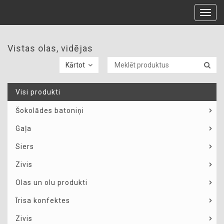
Toggl
navig
Vistas olas, vidējas
Kārtot
Visi produkti
Šokolādes batoniņi
Gaļa
Siers
Zivis
Olas un olu produkti
Īrisa konfektes
Zivis