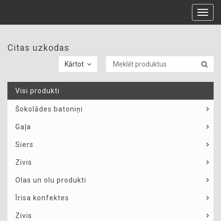
Toggl
navig
Citas uzkodas
Kārtot
Visi produkti
Šokolādes batoniņi
Gaļa
Siers
Zivis
Olas un olu produkti
Īrisa konfektes
Zivis