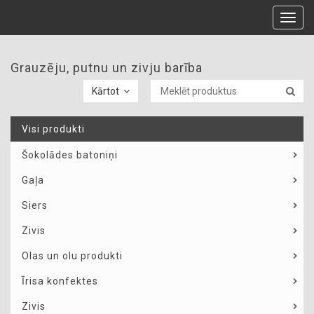
Toggl
navig
Grauzēju, putnu un zivju barība
Kārtot
Visi produkti
Šokolādes batoniņi
Gaļa
Siers
Zivis
Olas un olu produkti
Īrisa konfektes
Zivis