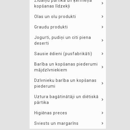
Zīdaiņu pārtika un ķermeņa
kopšanas līdzekļi
Olas un olu produkti
Graudu produkti
Jogurti, pudiņi un citi piena
deserti
Sausie ēdieni (pusfabrikāti)
Barība un kopšanas piederumi
mājdzīvniekiem
Dzīvnieku barība un kopšanas
piederumi
Uztura bagātinātāji un diētiskā
pārtika
Higiēnas preces
Sviests un margarīns