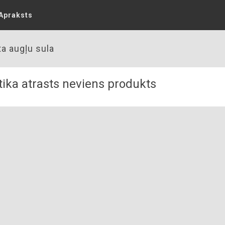
Apraksts
ta augļu sula
ika atrasts neviens produkts