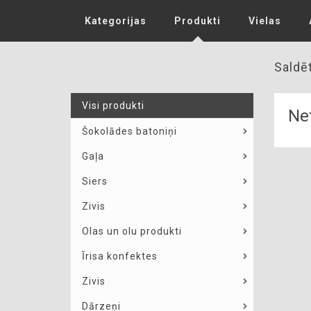
Kategorijas
Produkti
Vielas
Saldē
Visi produkti
Net
Šokolādes batoniņi
Gaļa
Siers
Zivis
Olas un olu produkti
Īrisa konfektes
Zivis
Dārzeņi