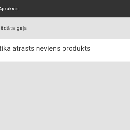
Apraksts
rādāta gaļa
ika atrasts neviens produkts