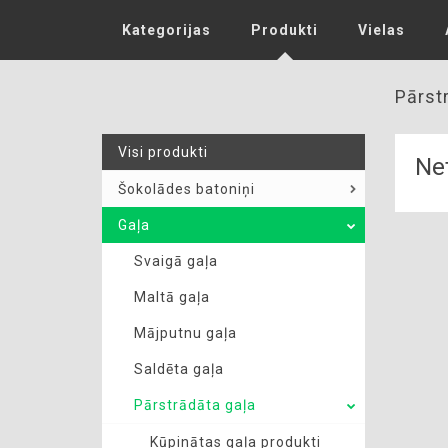
Kategorijas
Produkti
Vielas
Pārst
Visi produkti
Net
Šokolādes batoniņi
Gaļa
Svaigā gaļa
Maltā gaļa
Mājputnu gaļa
Saldēta gaļa
Pārstrādāta gaļa
Kūpinātas gaļa produkti