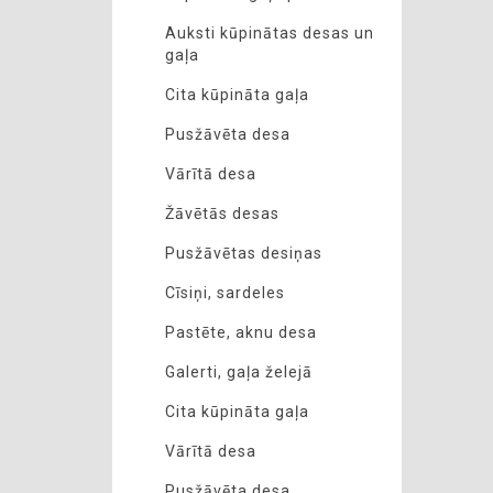
Auksti kūpinātas desas un
gaļa
Cita kūpināta gaļa
Pusžāvēta desa
Vārītā desa
Žāvētās desas
Pusžāvētas desiņas
Cīsiņi, sardeles
Pastēte, aknu desa
Galerti, gaļa želejā
Cita kūpināta gaļa
Vārītā desa
Pusžāvēta desa