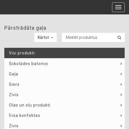
Toggl
navig
Pārstrādāta gaļa
Kārtot
Visi produkti
Šokolādes batoniņi
Gaļa
Siers
Zivis
Olas un olu produkti
Īrisa konfektes
Zivis