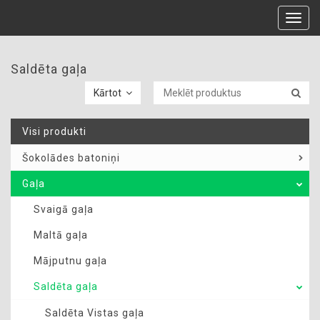
Toggl
navig
Saldēta gaļa
Kārtot
Visi produkti
Šokolādes batoniņi
Gaļa
Svaigā gaļa
Maltā gaļa
Mājputnu gaļa
Saldēta gaļa
Saldēta Vistas gaļa