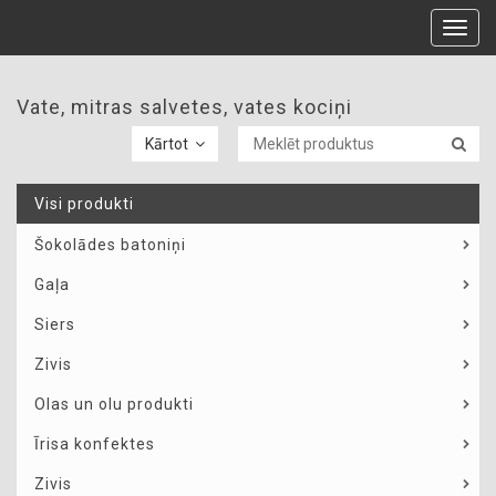
Toggl
navig
Vate, mitras salvetes, vates kociņi
Kārtot
Visi produkti
Šokolādes batoniņi
Gaļa
Siers
Zivis
Olas un olu produkti
Īrisa konfektes
Zivis