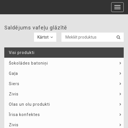
Toggl
navig
Saldējums vafeļu glāzītē
Kārtot
Visi produkti
Šokolādes batoniņi
Gaļa
Siers
Zivis
Olas un olu produkti
Īrisa konfektes
Zivis