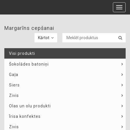
Toggl
navig
Margarīns cepšanai
Kārtot
Visi produkti
Šokolādes batoniņi
Gaļa
Siers
Zivis
Olas un olu produkti
Īrisa konfektes
Zivis