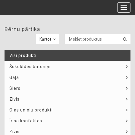
Toggl
navig
Bērnu pārtika
Kārtot
Visi produkti
Šokolādes batoniņi
Gaļa
Siers
Zivis
Olas un olu produkti
Īrisa konfektes
Zivis