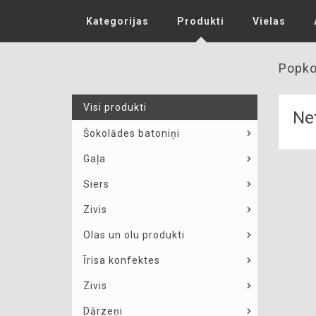
Kategorijas
Produkti
Vielas
Popko
Visi produkti
Net
Šokolādes batoniņi
Gaļa
Siers
Zivis
Olas un olu produkti
Īrisa konfektes
Zivis
Dārzeņi