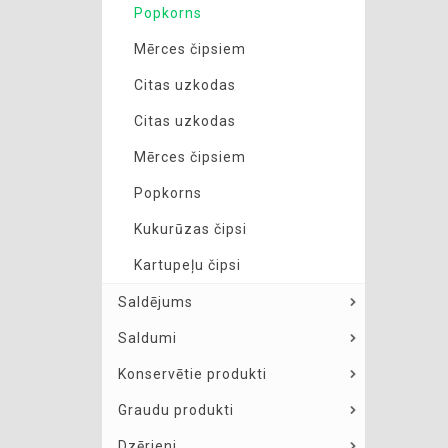
Popkorns
Mērces čipsiem
Citas uzkodas
Citas uzkodas
Mērces čipsiem
Popkorns
Kukurūzas čipsi
Kartupeļu čipsi
Saldējums
Saldumi
Konservētie produkti
Graudu produkti
Dzērieni