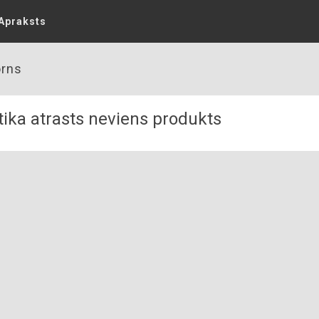
Apraksts
rns
ika atrasts neviens produkts