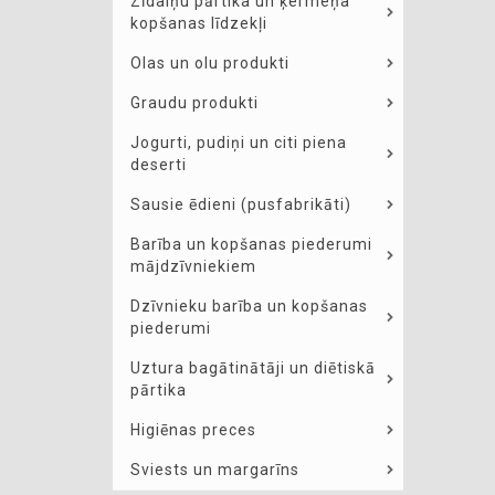
Zīdaiņu pārtika un ķermeņa
kopšanas līdzekļi
Olas un olu produkti
Graudu produkti
Jogurti, pudiņi un citi piena
deserti
Sausie ēdieni (pusfabrikāti)
Barība un kopšanas piederumi
mājdzīvniekiem
Dzīvnieku barība un kopšanas
piederumi
Uztura bagātinātāji un diētiskā
pārtika
Higiēnas preces
Sviests un margarīns