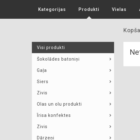
Kategorijas
Produkti
Vielas
Kopša
Visi produkti
Net
Šokolādes batoniņi
Gaļa
Siers
Zivis
Olas un olu produkti
Īrisa konfektes
Zivis
Dārzeņi