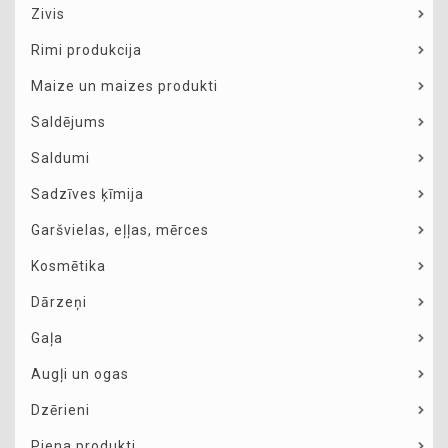
Zivis
Rimi produkcija
Maize un maizes produkti
Saldējums
Saldumi
Sadzīves ķīmija
Garšvielas, eļļas, mērces
Kosmētika
Dārzeņi
Gaļa
Augļi un ogas
Dzērieni
Piena produkti