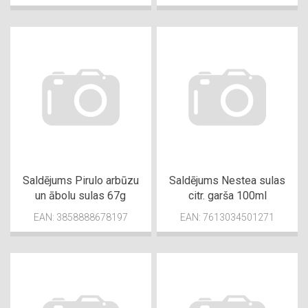
Saldējums Pirulo arbūzu
Saldējums Nestea sulas
un ābolu sulas 67g
citr. garša 100ml
EAN: 3858888678197
EAN: 7613034501271