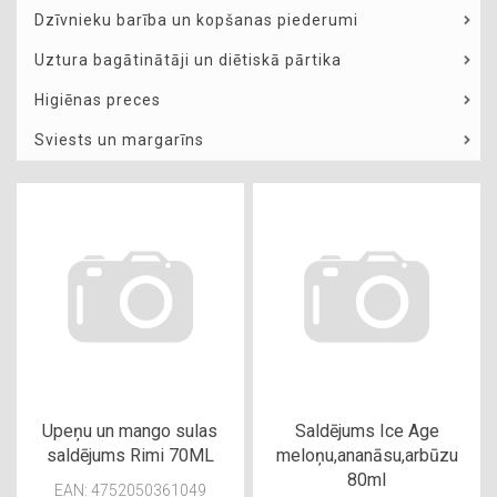
Dzīvnieku barība un kopšanas piederumi
Uztura bagātinātāji un diētiskā pārtika
Higiēnas preces
Sviests un margarīns
Upeņu un mango sulas
Saldējums Ice Age
saldējums Rimi 70ML
meloņu,ananāsu,arbūzu
80ml
EAN: 4752050361049