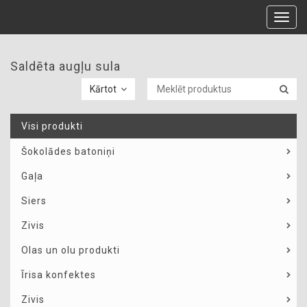
Toggl
navig
Saldēta augļu sula
Kārtot
Visi produkti
Šokolādes batoniņi
Gaļa
Siers
Zivis
Olas un olu produkti
Īrisa konfektes
Zivis