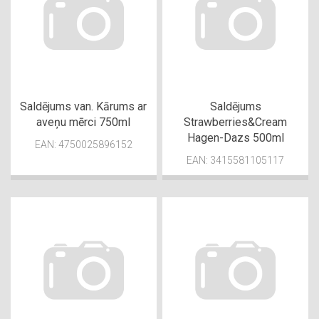
Saldējums van. Kārums ar
Saldējums
aveņu mērci 750ml
Strawberries&Cream
Hagen-Dazs 500ml
EAN: 4750025896152
EAN: 3415581105117