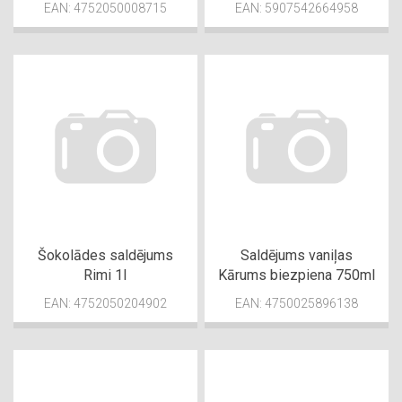
EAN: 4752050008715
EAN: 5907542664958
Šokolādes saldējums
Saldējums vaniļas
Rimi 1l
Kārums biezpiena 750ml
EAN: 4752050204902
EAN: 4750025896138