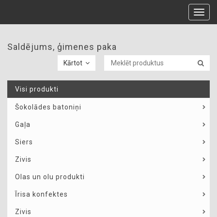
Toggl
navig
Saldējums, ģimenes paka
Kārtot
Visi produkti
Šokolādes batoniņi
Gaļa
Siers
Zivis
Olas un olu produkti
Īrisa konfektes
Zivis