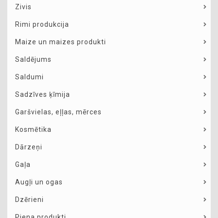
Zivis
Rimi produkcija
Maize un maizes produkti
Saldējums
Saldumi
Sadzīves ķīmija
Garšvielas, eļļas, mērces
Kosmētika
Dārzeņi
Gaļa
Augļi un ogas
Dzērieni
Piena produkti