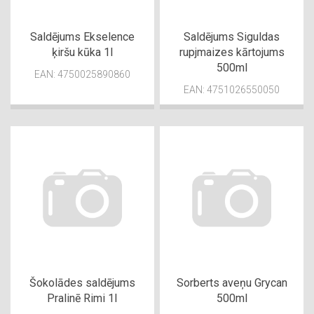
Saldējums Ekselence
Saldējums Siguldas
ķiršu kūka 1l
rupjmaizes kārtojums
500ml
EAN: 4750025890860
EAN: 4751026550050
Šokolādes saldējums
Sorberts aveņu Grycan
Pralinē Rimi 1l
500ml