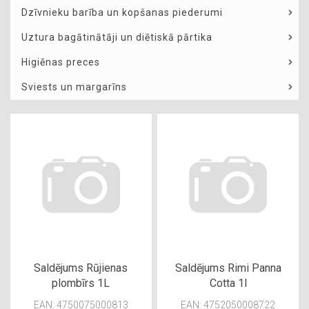
Dzīvnieku barība un kopšanas piederumi
Uztura bagātinātāji un diētiskā pārtika
Higiēnas preces
Sviests un margarīns
Saldējums Rūjienas
Saldējums Rimi Panna
plombīrs 1L
Cotta 1l
EAN: 4750075000813
EAN: 4752050008722