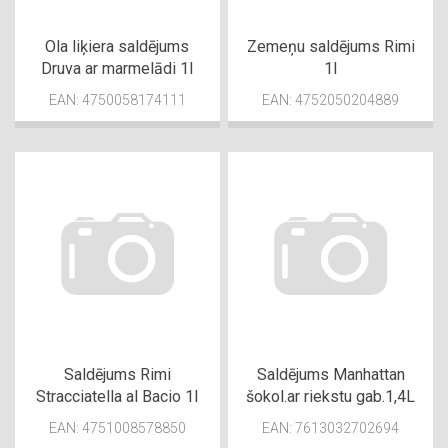
Ola liķiera saldējums
Zemeņu saldējums Rimi
Druva ar marmelādi 1l
1l
EAN: 4750058174111
EAN: 4752050204889
Saldējums Rimi
Saldējums Manhattan
Stracciatella al Bacio 1l
šokol.ar riekstu gab.1,4L
EAN: 4751008578850
EAN: 7613032702694