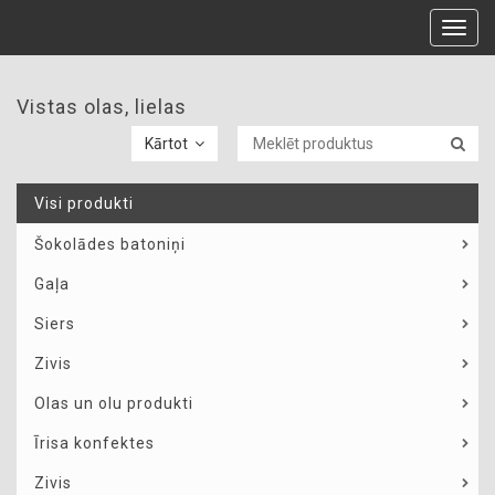
Toggl
navig
Vistas olas, lielas
Kārtot
Visi produkti
Šokolādes batoniņi
Gaļa
Siers
Zivis
Olas un olu produkti
Īrisa konfektes
Zivis