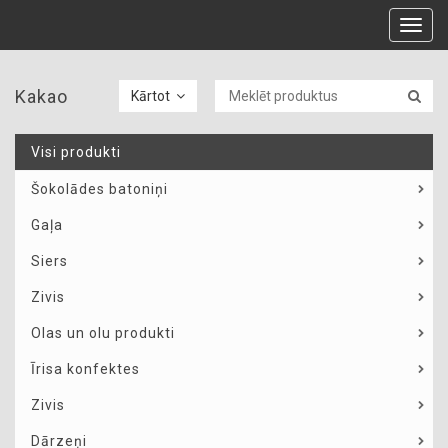
Toggl
navig
Kakao
Kārtot
Visi produkti
Šokolādes batoniņi
Gaļa
Siers
Zivis
Olas un olu produkti
Īrisa konfektes
Zivis
Dārzeņi