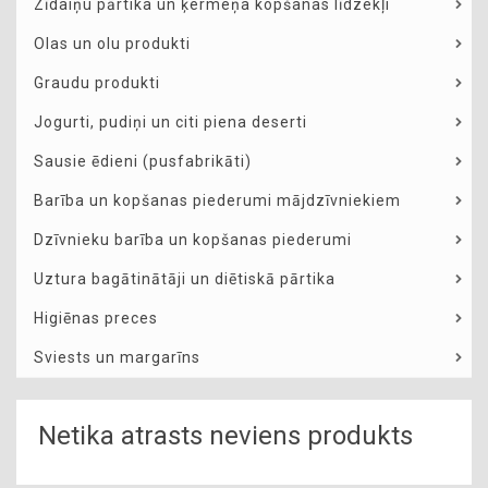
Zīdaiņu pārtika un ķermeņa kopšanas līdzekļi
Olas un olu produkti
Graudu produkti
Jogurti, pudiņi un citi piena deserti
Sausie ēdieni (pusfabrikāti)
Barība un kopšanas piederumi mājdzīvniekiem
Dzīvnieku barība un kopšanas piederumi
Uztura bagātinātāji un diētiskā pārtika
Higiēnas preces
Sviests un margarīns
Netika atrasts neviens produkts