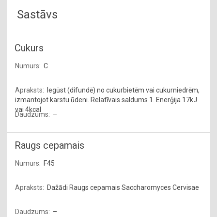
Sastāvs
Cukurs
C
Iegūst (difundē) no cukurbietēm vai cukurniedrēm,
izmantojot karstu ūdeni. Relatīvais saldums 1. Enerģija 17kJ
vai 4kcal
–
Raugs cepamais
F45
Dažādi Raugs cepamais Saccharomyces Cervisae
–