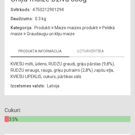
Svītrkods:
4750212901294
Daudzums:
0.3 kg
Kategorija:
Produkti
Maize maizes produkti
Pelēkā
maize
Graudaugu un kliju maize
PRODUKTA INFORMĀCIJA
UZTURVĒRTĪBA
KVIEŠU milti, ūdens, RUDZU graudi, griķu pārslas (9,8%),
RUDZU ieraugs, raugs, griķu putraimi (2,8%) ,rapšu eļļa,
KVIEŠU LIPEKLIS, cukurs, pārtikas sāls
Izcelsmes valsts:
Latvija
Cukuri:
3.5%