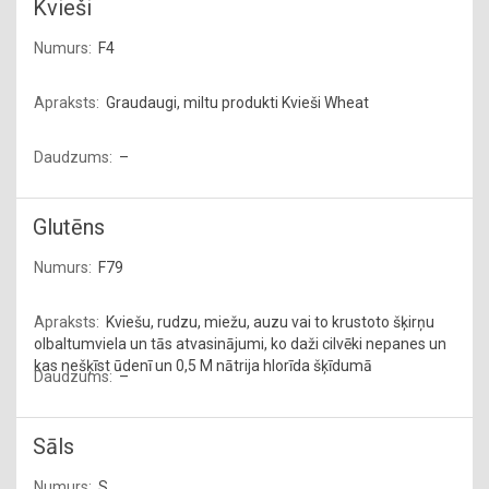
Kvieši
F4
Graudaugi, miltu produkti Kvieši Wheat
–
Glutēns
F79
Kviešu, rudzu, miežu, auzu vai to krustoto šķirņu
olbaltumviela un tās atvasinājumi, ko daži cilvēki nepanes un
kas nešķīst ūdenī un 0,5 M nātrija hlorīda šķīdumā
–
Sāls
S