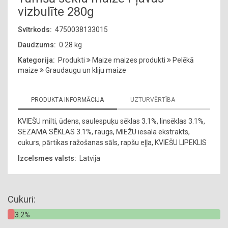
vizbulīte 280g
Svītrkods:
4750038133015
Daudzums:
0.28 kg
Kategorija:
Produkti
Maize maizes produkti
Pelēkā
maize
Graudaugu un kliju maize
PRODUKTA INFORMĀCIJA
UZTURVĒRTĪBA
KVIEŠU milti, ūdens, saulespuķu sēklas 3.1%, linsēklas 3.1%,
SEZAMA SĒKLAS 3.1%, raugs, MIEŽU iesala ekstrakts,
cukurs, pārtikas ražošanas sāls, rapšu eļļa, KVIEŠU LIPEKLIS
Izcelsmes valsts:
Latvija
Cukuri:
3.2%