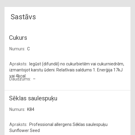
Sastāvs
Cukurs
C
Iegūst (difundē) no cukurbietēm vai cukurniedrēm,
izmantojot karstu ūdeni. Relatīvais saldums 1. Enerģija 17kJ
vai 4kcal
–
Sēklas saulespuķu
K84
Professional allergens Sēklas saulespuķu
Sunflower Seed