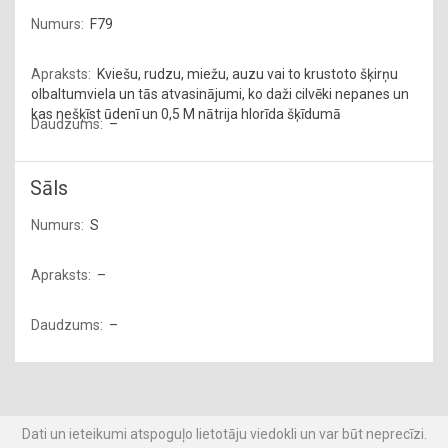
F79
Kviešu, rudzu, miežu, auzu vai to krustoto šķirņu
olbaltumviela un tās atvasinājumi, ko daži cilvēki nepanes un
kas nešķīst ūdenī un 0,5 M nātrija hlorīda šķīdumā
–
Sāls
S
–
–
Dati un ieteikumi atspoguļo lietotāju viedokli un var būt neprecīzi.