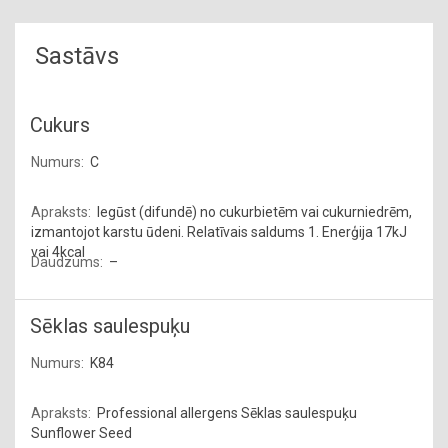
Sastāvs
Cukurs
C
Iegūst (difundē) no cukurbietēm vai cukurniedrēm,
izmantojot karstu ūdeni. Relatīvais saldums 1. Enerģija 17kJ
vai 4kcal
–
Sēklas saulespuķu
K84
Professional allergens Sēklas saulespuķu
Sunflower Seed