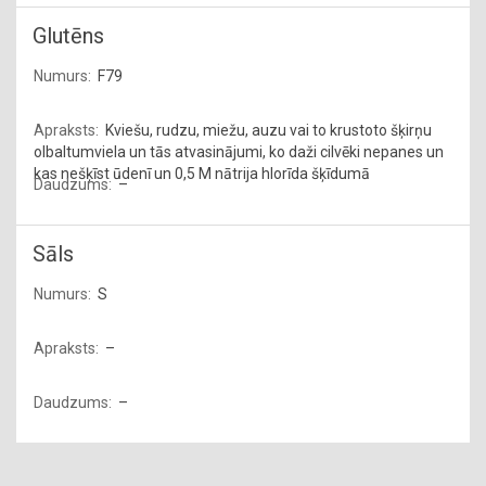
Glutēns
F79
Kviešu, rudzu, miežu, auzu vai to krustoto šķirņu
olbaltumviela un tās atvasinājumi, ko daži cilvēki nepanes un
kas nešķīst ūdenī un 0,5 M nātrija hlorīda šķīdumā
–
Sāls
S
–
–