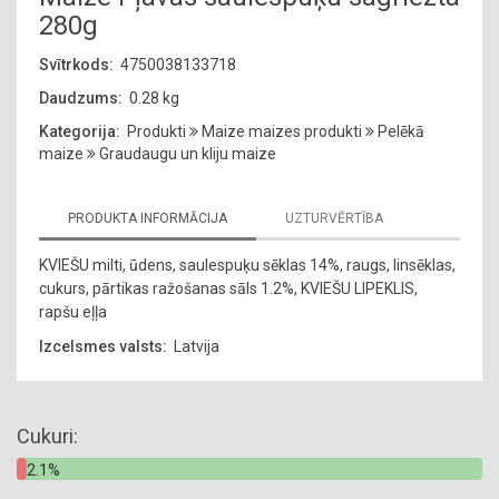
280g
Svītrkods:
4750038133718
Daudzums:
0.28 kg
Kategorija:
Produkti
Maize maizes produkti
Pelēkā
maize
Graudaugu un kliju maize
PRODUKTA INFORMĀCIJA
UZTURVĒRTĪBA
KVIEŠU milti, ūdens, saulespuķu sēklas 14%, raugs, linsēklas,
cukurs, pārtikas ražošanas sāls 1.2%, KVIEŠU LIPEKLIS,
rapšu eļļa
Izcelsmes valsts:
Latvija
Cukuri:
2.1%