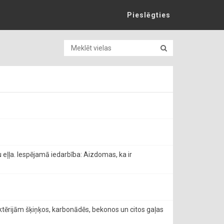
Pieslēgties
u eļļa. Iespējamā iedarbība: Aizdomas, ka ir
aktērijām šķiņķos, karbonādēs, bekonos un citos gaļas