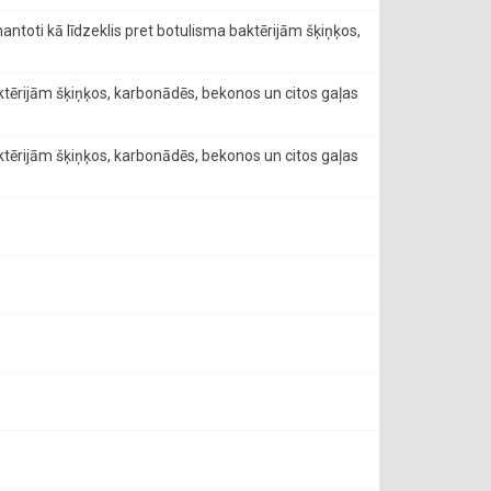
mantoti kā līdzeklis pret botulisma baktērijām šķiņķos,
aktērijām šķiņķos, karbonādēs, bekonos un citos gaļas
aktērijām šķiņķos, karbonādēs, bekonos un citos gaļas