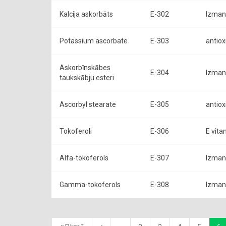
Kalcija askorbāts
E-302
Izmant
Potassium ascorbate
E-303
antiox
Askorbīnskābes
E-304
Izmant
taukskābju esteri
Ascorbyl stearate
E-305
antiox
Tokoferoli
E-306
E vita
Alfa-tokoferols
E-307
Izmant
Gamma-tokoferols
E-308
Izmant