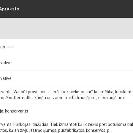
Apraksts
sts
vative
vative
vants. Var būt provolones sierā. Tiek pielietots arī: kosmētika, lubrikant
ogēns. Dermatīts, kuņģa un zarnu trakta traucējumi, nieru bojājumi
ja: konservants
vants, Funkcijas: dažādas. Tiek izmantoti kā līdzeklis pret botulisma b
tos, kā arī zivju izstrādājumos, pusfabrikātos, konservos, p...