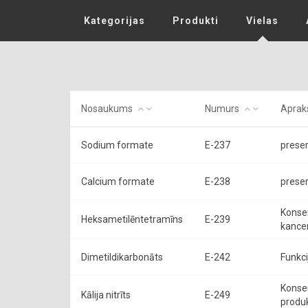
Kategorijas
Produkti
Vielas
Nosaukums
Numurs
Aprak
Sodium formate
E-237
preser
Calcium formate
E-238
preser
Konser
Heksametilēntetramīns
E-239
kancer
Dimetildikarbonāts
E-242
Funkci
Konser
Kālija nitrīts
E-249
produk