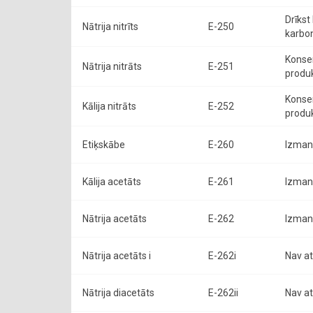
Drīkst
Nātrija nitrīts
E-250
karbon
Konser
Nātrija nitrāts
E-251
produk
Konser
Kālija nitrāts
E-252
produk
Etiķskābe
E-260
Izman
Kālija acetāts
E-261
Izman
Nātrija acetāts
E-262
Izman
Nātrija acetāts i
E-262i
Nav at
Nātrija diacetāts
E-262ii
Nav at