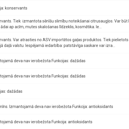
ja: konservants
vants. Tiek izmantota sēnīšu slimību noteikšanai citrusaugļos. Var būt ka
ādai ap acīm, mutes skalošanas līdzeklis, kosmētika. Ie...
vants. Var atrasties no ASV importētos gaļas produktos. Tiek pielietots 
ajā daļā valstu. Iespējamā iedarbība: patstāvīga saskare var izra...
tojamā deva nav ierobežota Funkcijas: dažādas
tojamā deva nav ierobežota Funkcijas: dažādas
jas: dažādas
mīns. Izmantojamā deva nav ierobežota Funkcija: antioksidants
ojamā deva nav ierobežota Funkcija: antioksidants