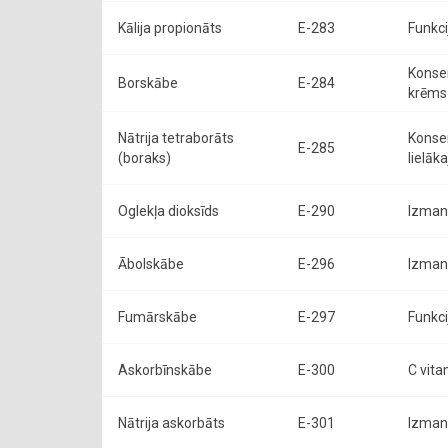
Kālija propionāts
E-283
Funkci
Konser
Borskābe
E-284
krēms 
Nātrija tetraborāts
Konser
E-285
(boraks)
lielāk
Oglekļa dioksīds
E-290
Izman
Ābolskābe
E-296
Izman
Fumārskābe
E-297
Funkci
Askorbīnskābe
E-300
C vita
Nātrija askorbāts
E-301
Izmant