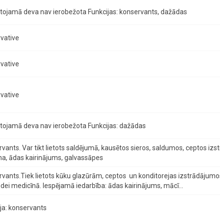
tojamā deva nav ierobežota Funkcijas: konservants, dažādas
vative
vative
vative
tojamā deva nav ierobežota Funkcijas: dažādas
vants. Var tikt lietots saldējumā, kausētos sieros, saldumos, ceptos iz
a, ādas kairinājums, galvassāpes
vants.Tiek lietots kūku glazūrām, ceptos un konditorejas izstrādājumos. 
dei medicīnā. Iespējamā iedarbība: ādas kairinājums, mācī...
ja: konservants