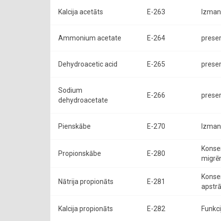
Kalcija acetāts
E-263
Izman
Ammonium acetate
E-264
preser
Dehydroacetic acid
E-265
preser
Sodium
E-266
preser
dehydroacetate
Pienskābe
E-270
Izman
Konser
Propionskābe
E-280
migrēn
Konser
Nātrija propionāts
E-281
apstrā
Kalcija propionāts
E-282
Funkci