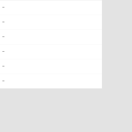
–
–
–
–
–
–